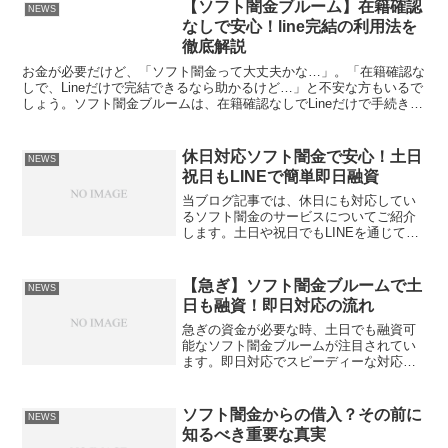
すが、実は重大なリスクがあります。本
【ソフト闇金ブルーム】在籍確認
NEWS
記...
なしで安心！line完結の利用法を
徹底解説
お金が必要だけど、「ソフト闇金って大丈夫かな…」。「在籍確認な
しで、Lineだけで完結できるなら助かるけど…」と不安な方もいるで
しょう。ソフト闇金ブルームは、在籍確認なしでLineだけで手続きが
完了する手軽さから注目を集めていますが、利用方...
休日対応ソフト闇金で安心！土日
NEWS
祝日もLINEで簡単即日融資
当ブログ記事では、休日にも対応してい
るソフト闇金のサービスについてご紹介
します。土日や祝日でもLINEを通じて簡
単に申し込みができ、即日融資も可能で
す。これにより、急な出費や緊急の資金
調達にも安心して対応することができま
【急ぎ】ソフト闇金ブルームで土
NEWS
す。是非、この便利な...
日も融資！即日対応の流れ
急ぎの資金が必要な時、土日でも融資可
能なソフト闇金ブルームが注目されてい
ます。即日対応でスピーディーな対応が
魅力で、申し込みから融資までの流れも
スムーズです。ブルームの特徴や申し込
み方法、審査のポイントなど、詳細を解
ソフト闇金からの借入？その前に
NEWS
説します。お金に関する悩...
知るべき重要な真実