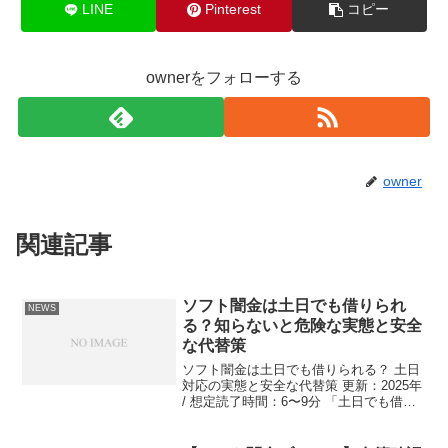
LINE
Pinterest
コピー
ownerをフォローする
owner
関連記事
ソフト闇金は土日でも借りられ
NEWS
る？知らないと危険な実態と安全
な代替策
ソフト闇金は土日でも借りられる？ 土日
対応の実態と安全な代替策 更新：2025年
/ 想定読了時間：6〜9分 「土日でも借り
たい」── 週末に検索して表示される“土
日対応”のソフト闇金。便利そうに見えま