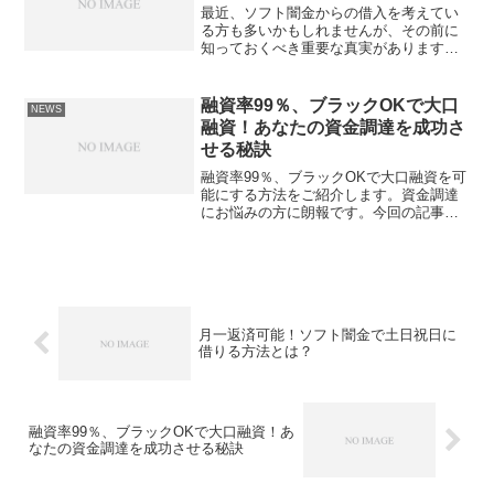
最近、ソフト闇金からの借入を考えてい
る方も多いかもしれませんが、その前に
知っておくべき重要な真実があります。
日本国内での法律や規制、リスクについ
て正しく理解しておくことが、後々のト
ラブルを避けるために必要です。闇金と
融資率99％、ブラックOKで大口
NEWS
の取引は簡単に借り入れが...
融資！あなたの資金調達を成功さ
せる秘訣
融資率99％、ブラックOKで大口融資を可
能にする方法をご紹介します。資金調達
にお悩みの方に朗報です。今回の記事で
は、信用情報や収入証明書などの書類が
不要な特別な融資方法を解説します。あ
なたのビジネスを成功させるための秘訣
をお伝えします。お申...
月一返済可能！ソフト闇金で土日祝日に
借りる方法とは？
融資率99％、ブラックOKで大口融資！あ
なたの資金調達を成功させる秘訣