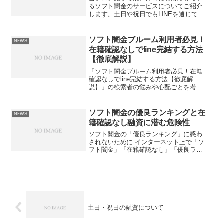
るソフト闇金のサービスについてご紹介
します。土日や祝日でもLINEを通じて簡
単に申し込みができ、即日融資も可能で
す。これにより、急な出費や緊急の資金
調達にも安心して対応することができま
ソフト闇金ブルーム利用者必見！
NEWS
す。是非、この便利な...
在籍確認なしでline完結する方法
【徹底解説】
「ソフト闇金ブルーム利用者必見！在籍
確認なしでline完結する方法【徹底解
説】」の検索者の悩みや心配ごとを考え
ると、「ブルームを利用したいけど、在
籍確認なしでスムーズに手続きを進める
方法が知りたいな…」という疑問が浮か
ソフト闇金の優良ランキングと在
NEWS
んでくるかもしれません...
籍確認なし融資に潜む危険性
ソフト闇金の「優良ランキング」に惑わ
されないために インターネット上で「ソ
フト闇金」「在籍確認なし」「優良ラン
キング」といったキーワードを検索する
と、多くの情報が表示されます。中には
「即日融資」「ブラックOK」「土日対
応」など、魅力的な文言...
土日・祝日の融資について