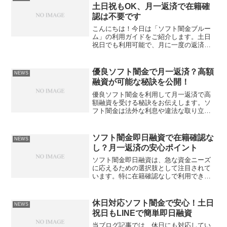
土日祝もOK、月一返済で在籍確
認は不要です
こんにちは！今日は「ソフト闇金ブルー
ム」の利用ガイドをご紹介します。土日
祝日でも利用可能で、月に一度の返済が
可能なこのサービスは、在籍確認の手続
きが不要という大きなメリットがありま
す。忙しい方やプライバシーを重視する
優良ソフト闇金で月一返済？高額
NEWS
方にとって、手軽で安心し...
融資が可能な秘訣を公開！
優良ソフト闇金を利用して月一返済で高
額融資を受ける秘訣をお伝えします。ソ
フト闇金は法外な利息や違法な取り立て
を行わず、適正な条件で融資を受けられ
る頼りになる存在です。しかしながら、
その選び方や借り入れのポイントを知ら
ソフト闇金即日融資で在籍確認な
NEWS
ないと、トラブルに巻き込...
し？月一返済の安心ポイント
ソフト闇金即日融資は、急な資金ニーズ
に応えるための選択肢として注目されて
います。特に在籍確認なしで利用できる
点が、多くの人々にとって大きな魅力で
す。しかし、利用する際にはいくつかの
ポイントを押さえておくことが重要で
休日対応ソフト闇金で安心！土日
NEWS
す。例えば、月一返済のシス...
祝日もLINEで簡単即日融資
当ブログ記事では、休日にも対応してい