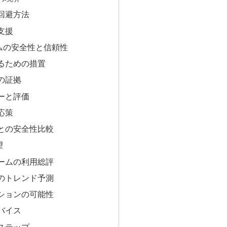
回避方法
支援
ムの安全性と信頼性
るための措置
の証拠
ーと評価
応策
との安全性比較
望
ームの利用総評
のトレンド予測
ションの可能性
バイス
ステップ