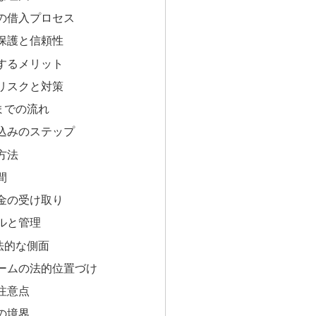
の借入プロセス
保護と信頼性
するメリット
リスクと対策
までの流れ
込みのステップ
方法
間
金の受け取り
ルと管理
法的な側面
ームの法的位置づけ
注意点
の境界