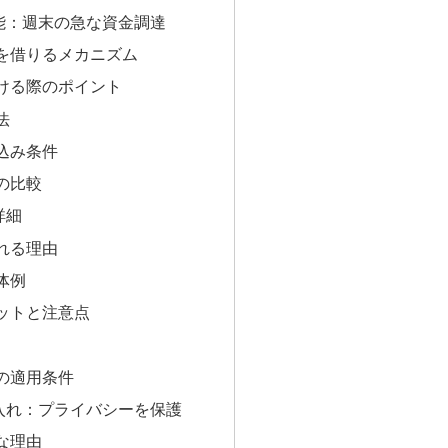
能：週末の急な資金調達
を借りるメカニズム
ける際のポイント
法
込み条件
の比較
詳細
れる理由
体例
ットと注意点
の適用条件
入れ：プライバシーを保護
な理由