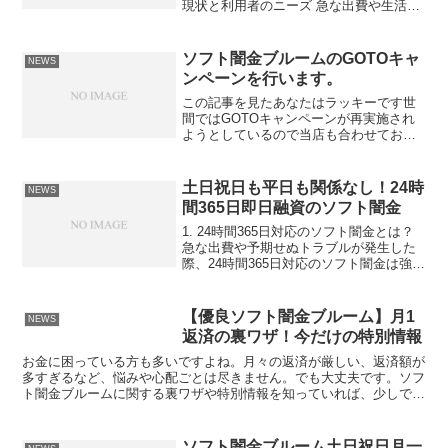
現状と利用者のニーズ 急な出費や生活費
の不足、または他の金融機関で審査に落
ちた経験のある方々にとって、ソフト闇
金は強力な選択肢となっています。特
ソフト闇金ブルームのGOTOキャ
NEWS
に、銀行や消...
ンペーンを行います。
この記事を見たあなたはラッキーです世
間ではGOTOキャンペーンが再実施され
ようとしているので当店も合わせてお客
様の旅行費用などこれからお金が必要な
方に審査を激甘にして融資実行をいたし
ます。通常では月一返済が難しいお客様
土日祝日も平日も関係なし！24時
NEWS
でも月一返済や給料日合...
間365日即日融資のソフト闇金
1. 24時間365日対応のソフト闇金とは？
急な出費や予期せぬトラブルが発生した
際、24時間365日対応のソフト闇金は強力
な味方となります。銀行や消費者金融が
営業時間外でも、即日融資が可能なソフ
ト闇金は資金調達に役立ちます。2. ソフ
【優良ソフト闇金ブルーム】月1
NEWS
ト闇金...
返済の裏ワザ！今だけの特別情報
お金に困っている方も多いですよね。月々の返済が厳しい、返済額が
多すぎるなど、悩みや心配ごとは尽きません。でも大丈夫です。ソフ
ト闇金ブルームに関する裏ワザや特別情報を知っていれば、少しでも
状況を改善する可能性があります。ソフト闇金ブルームの魅...
ソフト闇金ブルーム土日祝日月一