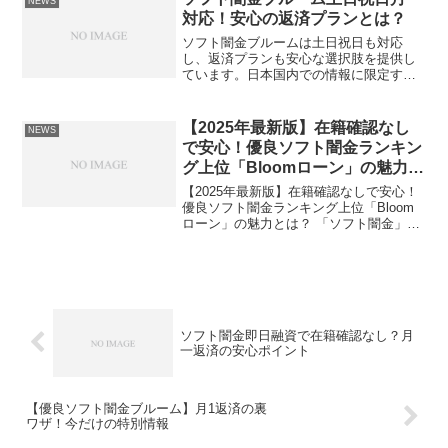
NEWS
対応！安心の返済プランとは？
ソフト闇金ブルームは土日祝日も対応
し、返済プランも安心な選択肢を提供し
ています。日本国内での情報に限定する
と、このブログ記事では、ソフト闇金ブ
ルームの特徴やサービスについて詳しく
解説しています。闇金に不安を感じてい
【2025年最新版】在籍確認なし
NEWS
る方や、返済に困っている方...
で安心！優良ソフト闇金ランキン
グ上位「Bloomローン」の魅力と
は？
【2025年最新版】在籍確認なしで安心！
優良ソフト闇金ランキング上位「Bloom
ローン」の魅力とは？ 「ソフト闇金」
「在籍確認なし」「優良ランキング」と
いったキーワードで検索される方の多く
は、金融ブラックや多重債務などの事情
で一般的な消費者...
ソフト闇金即日融資で在籍確認なし？月
一返済の安心ポイント
【優良ソフト闇金ブルーム】月1返済の裏
ワザ！今だけの特別情報