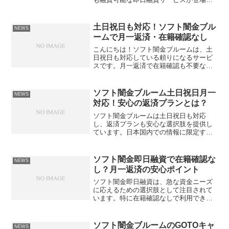
ました。最短30分で審査完了、その日の
うちに10万円を手に入れることができま
す。ブラックでもOKなので、今すぐお金
土日祝日も対応！ソフト闇金ブル
NEWS
が必要な方はお気...
ームで月一返済・在籍確認なし
こんにちは！ソフト闇金ブルームは、土
日祝日も対応している頼りになるサービ
スです。月一返済で在籍確認も不要なの
で、忙しい方にもピッタリ。急な出費や
お金の困りごとにも対応してくれるの
で、安心して利用できます。ブルームな
ソフト闇金ブルーム土日祝日月一
NEWS
ら、緊急の資金が必要なとき...
対応！安心の返済プランとは？
ソフト闇金ブルームは土日祝日も対応
し、返済プランも安心な選択肢を提供し
ています。日本国内での情報に限定する
と、このブログ記事では、ソフト闇金ブ
ルームの特徴やサービスについて詳しく
解説しています。闇金に不安を感じてい
ソフト闇金即日融資で在籍確認な
NEWS
る方や、返済に困っている方...
し？月一返済の安心ポイント
ソフト闇金即日融資は、急な資金ニーズ
に応えるための選択肢として注目されて
います。特に在籍確認なしで利用できる
点が、多くの人々にとって大きな魅力で
す。しかし、利用する際にはいくつかの
ポイントを押さえておくことが重要で
ソフト闇金ブルームのGOTOキャ
NEWS