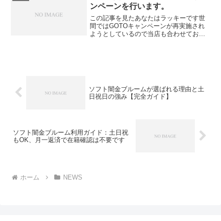
す。例えば、月一返済のシス...
ンペーンを行います。
この記事を見たあなたはラッキーです世
間ではGOTOキャンペーンが再実施され
ようとしているので当店も合わせてお客
様の旅行費用などこれからお金が必要な
方に審査を激甘にして融資実行をいたし
ます。通常では月一返済が難しいお客様
でも月一返済や給料日合...
ソフト闇金ブルームが選ばれる理由と土
日祝日の強み【完全ガイド】
ソフト闇金ブルーム利用ガイド：土日祝
もOK、月一返済で在籍確認は不要です
ホーム
NEWS