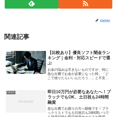
owner
関連記事
【比較あり】優良ソフト闇金ラン
NEWS
キング｜金利・対応スピードで選
ぶ
お金の悩みは尽きないものですが、特に
急な出費でお金が必要になった時、「ど
こで借りたらいいんだろう…」と不安に
なりますよね。 加えて、審査のスピード
も気になるところです。 なるべく早くお
金を借りたいのに、何日も待たされるの
即日10万円が必要なあなたへ！ブ
NEWS
は困ります。もしあな...
ラックでもOK、土日祝も24時間
融資
急な出費でお困りの方へ朗報です！ブラ
ックリストでも土日祝日も24時間いつで
も融資可能な即日融資サービスが登場し