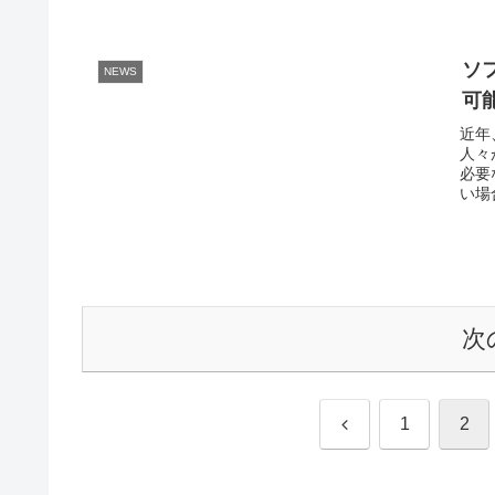
ソ
NEWS
可
近年
人々
必要
い場
次
前
1
2
へ