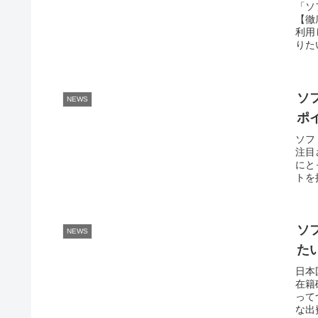
「ソ
【徹
利用
りた
ソ
NEWS
ポ
ソフ
注目
にと
トを
ソ
NEWS
た
日本
在籍
って
な出