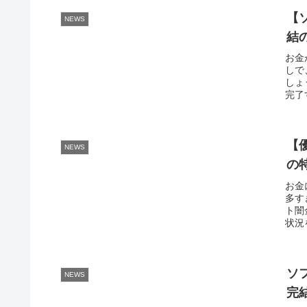
【
NEWS
結
お金
しで
しょ
完了
【
NEWS
の
お金
多す
ト闇
状況
ソ
NEWS
完