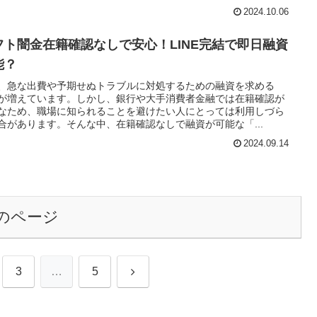
2024.10.06
フト闇金在籍確認なしで安心！LINE完結で即日融資
能？
、急な出費や予期せぬトラブルに対処するための融資を求める
が増えています。しかし、銀行や大手消費者金融では在籍確認が
なため、職場に知られることを避けたい人にとっては利用しづら
合があります。そんな中、在籍確認なしで融資が可能な「...
2024.09.14
のページ
次
3
…
5
へ