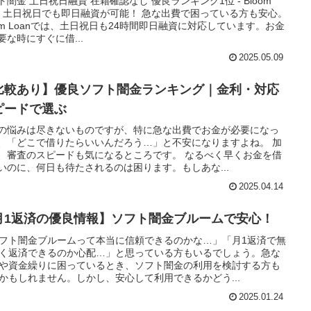
ト闇金 土日祝日融資 在籍確認なし 優良ランキング1位 - Bloom
an 土日祝日でも即日融資が可能！ 急な出費で困っている方も安心。
oom Loanでは、土日祝日も24時間即日融資に対応しています。お金
要な時にすぐに借...
2025.05.09
比較あり】優良ソフト闇金ランキング｜金利・対応
ピードで選ぶ
の悩みは尽きないものですが、特に急な出費でお金が必要になっ
、「どこで借りたらいいんだろう…」と不安になりますよね。 加
、審査のスピードも気になるところです。 なるべく早くお金を借
いのに、何日も待たされるのは困ります。もしあな...
2025.04.14
月1返済の優良情報】ソフト闇金ブルームで安心！
フト闇金ブルームって本当に信頼できるのかな…」「月1返済で無
く返済できるのか心配…」と思っている方もいるでしょう。急な
や資金繰りに困っているとき、ソフト闇金の利用を検討する方も
かもしれません。しかし、安心して利用できるかどう...
2025.01.24