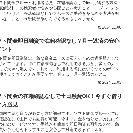
フト闇金ブルーム利用者必見！在籍確認なしでline完結する方法
底解説】」の検索者の悩みや心配ごとを考えると、「ブルームを
したいけど、在籍確認なしでスムーズに手続きを進める方法が知
いな…」という疑問が浮かんでくるかもしれません...
2024.11.06
フト闇金即日融資で在籍確認なし？月一返済の安心
イント
ト闇金即日融資は、急な資金ニーズに応えるための選択肢として
されています。特に在籍確認なしで利用できる点が、多くの人々
って大きな魅力です。しかし、利用する際にはいくつかのポイン
押さえておくことが重要です。例えば、月一返済のシス...
2024.11.03
フト闇金の在籍確認なしで土日融資OK！今すぐ借り
い方必見
国内で急な資金が必要な方に朗報です。ソフト闇金ブルームでは
確認なしで土日でも融資が可能！今すぐお金を借りたい方にはう
つけのサービスです。手続きも簡単で即日融資も可能なので、急
費や予期せぬトラブルにも安心して対応できます。金融...