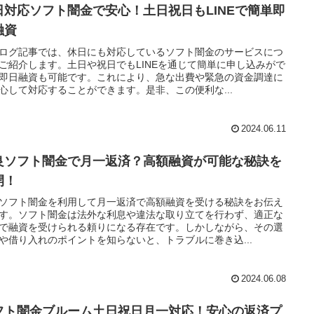
日対応ソフト闇金で安心！土日祝日もLINEで簡単即
融資
ログ記事では、休日にも対応しているソフト闇金のサービスにつ
ご紹介します。土日や祝日でもLINEを通じて簡単に申し込みがで
即日融資も可能です。これにより、急な出費や緊急の資金調達に
心して対応することができます。是非、この便利な...
2024.06.11
良ソフト闇金で月一返済？高額融資が可能な秘訣を
開！
ソフト闇金を利用して月一返済で高額融資を受ける秘訣をお伝え
す。ソフト闇金は法外な利息や違法な取り立てを行わず、適正な
で融資を受けられる頼りになる存在です。しかしながら、その選
や借り入れのポイントを知らないと、トラブルに巻き込...
2024.06.08
フト闇金ブルーム土日祝日月一対応！安心の返済プ