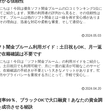
分かる信頼性
にちは！今回は優良ソフト闇金ブルームの口コミランキング1位に
てご紹介します。実際の利用者の評判から見ると、その信頼性は
です。ブルームは他のソフト闇金とは一線を画す安心感がありま
その理由は、迅速な対応や柔軟な審査、そして適切な...
2024.05.03
フト闇金ブルーム利用ガイド：土日祝もOK、月一返
で在籍確認は不要です
にちは！今日は「ソフト闇金ブルーム」の利用ガイドをご紹介し
。土日祝日でも利用可能で、月に一度の返済が可能なこのサービ
、在籍確認の手続きが不要という大きなメリットがあります。忙
方やプライバシーを重視する方にとって、手軽で安心し...
2024.04.20
資率99％、ブラックOKで大口融資！あなたの資金調
を成功させる秘訣