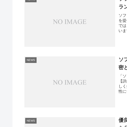
ラ
ソフ
を提
では
いま
ソ
NEWS
密
「ソ
【詳
しく
性に
優
NEWS