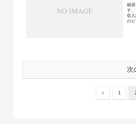
融資
す。
収入
のビ
次
前
1
へ