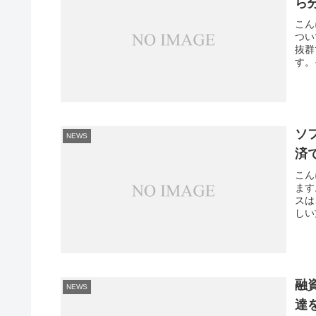
ら
こん
つい
抜群
す。
ソ
NEWS
済
こん
ます
スは
しい
融
NEWS
達