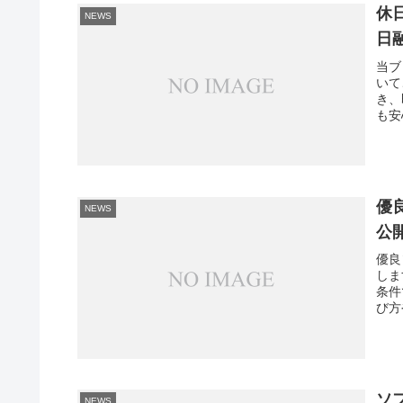
休
NEWS
日
当ブ
いて
き、
も安
優
NEWS
公
優良
しま
条件
び方
ソ
NEWS