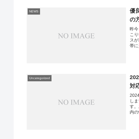
優
NEWS
の
昨今
こり
スが
帯に
2
Uncategorized
対
20
しま
す。
内の